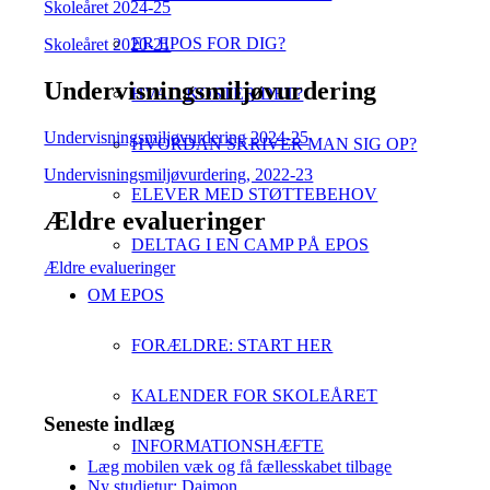
Skoleåret 2024-25
ER EPOS FOR DIG?
Skoleåret 2020-21
Undervisningsmiljøvurdering
HVAD KOSTER DET?
Undervisningsmiljøvurdering 2024-25
HVORDAN SKRIVER MAN SIG OP?
Undervisningsmiljøvurdering, 2022-23
ELEVER MED STØTTEBEHOV
Ældre evalueringer
DELTAG I EN CAMP PÅ EPOS
Ældre evalueringer
OM EPOS
FORÆLDRE: START HER
KALENDER FOR SKOLEÅRET
Seneste indlæg
INFORMATIONSHÆFTE
Læg mobilen væk og få fællesskabet tilbage
Ny studietur: Daimon