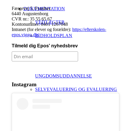
Færgevej 5, Fynshav.
DOKUMENTATION
6440 Augustenborg
CVR nr.: 35 55 65 67
VEDTÆGTER
Kontonummer: 8401 1267048
Intranet (for elever og forældre):
https://efterskolen-
epos.viggo.dk/
INDHOLDSPLAN
Tilmeld dig Epos' nyhedsbrev
KARAKTERER
ELEVERS OVERGANG TIL
UNGDOMSUDDANNELSE
Instagram
SELVEVALUERING OG EVALUERING
AF SKOLENS SAMLEDE
UNDERVISNING
ÅRSPLAN