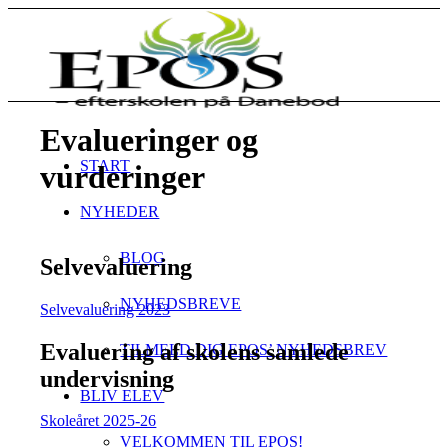
Evalueringer og
START
vurderinger
NYHEDER
BLOG
Selvevaluering
NYHEDSBREVE
Selvevaluering 2023
Evaluering af skolens samlede
TILMELD DIG EPOS’ NYHEDSBREV
undervisning
BLIV ELEV
Skoleåret 2025-26
VELKOMMEN TIL EPOS!