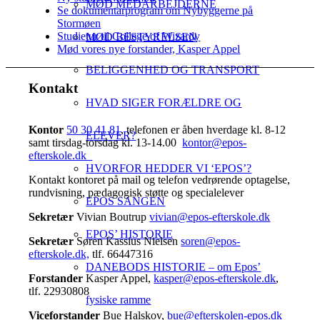
MØD MEDARBEJDERNE
Se dokumentarprogram om Nybyggerne på
Stormøen
Studietur til College of Wizardy
MØD BESTYRELSEN
Mød vores nye forstander, Kasper Appel
BELIGGENHED OG TRANSPORT
Kontakt
HVAD SIGER FORÆLDRE OG
Kontor
50 30 41 81
, telefonen er åben hverdage kl. 8-12
ELEVER?
samt tirsdag-torsdag kl. 13-14.00
kontor@epos-
efterskole.dk
HVORFOR HEDDER VI ‘EPOS’?
Kontakt kontoret på mail og telefon vedrørende optagelse,
rundvisning, pædagogisk støtte og specialelever
EPOS SANGEN
Sekretær
Vivian Boutrup
vivian@epos-efterskole.dk
EPOS’ HISTORIE
Sekretær
Søren Kassius Nielsen
soren@epos-
efterskole.dk,
tlf. 66447316
DANEBODS HISTORIE – om Epos’
Forstander
Kasper Appel,
kasper@epos-efterskole.dk
,
tlf. 22930808
fysiske ramme
Viceforstander
Bue Halskov,
bue@efterskolen-epos.dk