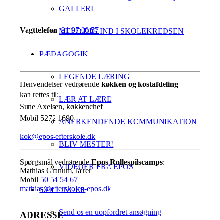
GALLERI
Vagttelefon
91 97 00 57
MELD DIG IND I SKOLEKREDSEN
PÆDAGOGIK
LEGENDE LÆRING
Henvendelser vedrørende
køkken og kostafdeling
kan rettes til:
LÆR AT LÆRE
Sune Axelsen, køkkenchef
Mobil 5272 1690
ANERKENDENDE KOMMUNIKATION
kok@epos-efterskole.dk
BLIV MESTER!
Spørgsmål vedrørende
Epos Rollespilscamps
:
VIDEOER FRA EPOS
Mathias Granum, lærer
Mobil
50 54 54 67
mathias@efterskolen-epos.dk
STILLINGER
Send os en uopfordret ansøgning
ADRESSE