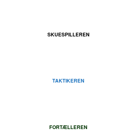
LÆS MERE
SKUESPILLEREN
Kan du lide at prøve dig selv af i nye roller?
LÆS MERE
TAKTIKEREN
Kan du lide at spille avancerede spil og tænke strategisk?
LÆS MERE
FORTÆLLEREN