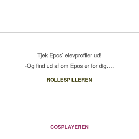
Tjek Epos’ elevprofiler ud!
-Og find ud af om Epos er for dig….
ROLLESPILLEREN
Kan du lide at skabe fortællinger sammen med andre?
LÆS MERE
COSPLAYEREN
Er du interesseret i kostumer og design?