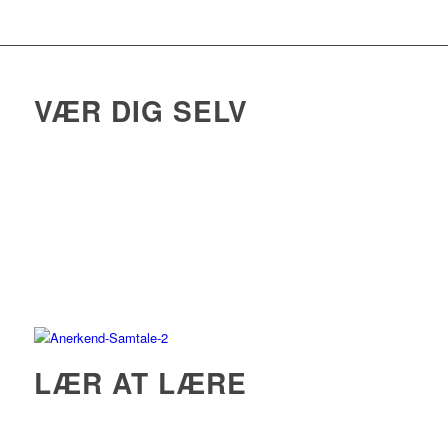
VÆR DIG SELV
Vær dig selv – i et fællesskab:
Har du lyst til at være del af et fællesskab,
hvor man bakker hinanden op, og ser
forskellighed som en styrke? Sætter du
pris på at kunne tale frit fra hjertet? Vil du
gerne være en person, som andre tør
være ærlige overfor?
LÆR AT LÆRE
LÆR AT LÆRE: