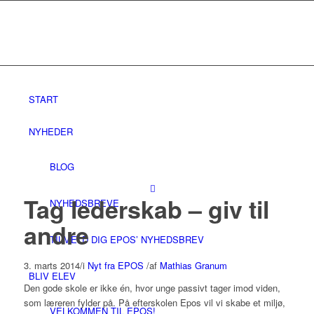
START
NYHEDER
BLOG
Tag lederskab – giv til
NYHEDSBREVE
andre
TILMELD DIG EPOS’ NYHEDSBREV
3. marts 2014
/
i
Nyt fra EPOS
/
af
Mathias Granum
BLIV ELEV
Den gode skole er ikke én, hvor unge passivt tager imod viden,
som læreren fylder på. På efterskolen Epos vil vi skabe et miljø,
VELKOMMEN TIL EPOS!