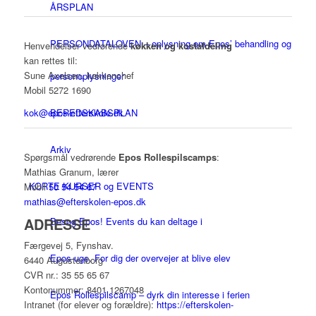
ÅRSPLAN
PERSONDATALOVEN – oplysning om Epos’ behandling og
Henvendelser vedrørende
køkken og kostafdeling
kan rettes til:
Sune Axelsen, køkkenchef
personoplysninger
Mobil 5272 1690
kok@epos-efterskole.dk
BEREDSKABSPLAN
Arkiv
Spørgsmål vedrørende
Epos Rollespilscamps
:
Mathias Granum, lærer
KORTE KURSER og EVENTS
Mobil
50 54 54 67
mathias@efterskolen-epos.dk
ADRESSE
Besøg Epos! Events du kan deltage i
Færgevej 5, Fynshav.
Epos-uge. For dig der overvejer at blive elev
6440 Augustenborg
CVR nr.: 35 55 65 67
Kontonummer: 8401 1267048
Epos Rollespilscamp – dyrk din interesse i ferien
Intranet (for elever og forældre):
https://efterskolen-