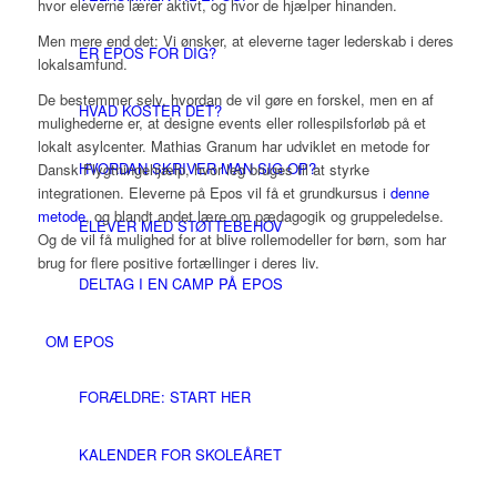
hvor eleverne lærer aktivt, og hvor de hjælper hinanden.
Men mere end det: Vi ønsker, at eleverne tager lederskab i deres
ER EPOS FOR DIG?
lokalsamfund.
De bestemmer selv, hvordan de vil gøre en forskel, men en af
HVAD KOSTER DET?
mulighederne er, at designe events eller rollespilsforløb på et
lokalt asylcenter. Mathias Granum har udviklet en metode for
HVORDAN SKRIVER MAN SIG OP?
Dansk Flygtningehjælp, hvor leg bruges til at styrke
integrationen. Eleverne på Epos vil få et grundkursus i
denne
metode
, og blandt andet lære om pædagogik og gruppeledelse.
ELEVER MED STØTTEBEHOV
Og de vil få mulighed for at blive rollemodeller for børn, som har
brug for flere positive fortællinger i deres liv.
DELTAG I EN CAMP PÅ EPOS
OM EPOS
FORÆLDRE: START HER
KALENDER FOR SKOLEÅRET