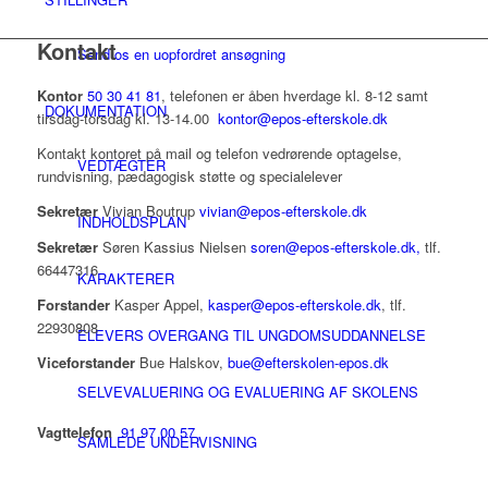
Kontakt
Send os en uopfordret ansøgning
Kontor
50 30 41 81
, telefonen er åben hverdage kl. 8-12 samt
DOKUMENTATION
tirsdag-torsdag kl. 13-14.00
kontor@epos-efterskole.dk
Kontakt kontoret på mail og telefon vedrørende optagelse,
VEDTÆGTER
rundvisning, pædagogisk støtte og specialelever
Sekretær
Vivian Boutrup
vivian@epos-efterskole.dk
INDHOLDSPLAN
Sekretær
Søren Kassius Nielsen
soren@epos-efterskole.dk,
tlf.
66447316
KARAKTERER
Forstander
Kasper Appel,
kasper@epos-efterskole.dk
, tlf.
22930808
ELEVERS OVERGANG TIL UNGDOMSUDDANNELSE
Viceforstander
Bue Halskov,
bue@efterskolen-epos.dk
SELVEVALUERING OG EVALUERING AF SKOLENS
Vagttelefon
91 97 00 57
SAMLEDE UNDERVISNING