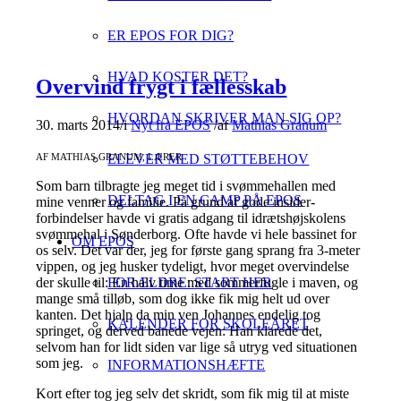
ER EPOS FOR DIG?
HVAD KOSTER DET?
Overvind frygt i fællesskab
HVORDAN SKRIVER MAN SIG OP?
30. marts 2014
/
i
Nyt fra EPOS
/
af
Mathias Granum
ELEVER MED STØTTEBEHOV
AF MATHIAS GRANUM, LÆRER
Som barn tilbragte jeg meget tid i svømmehallen med
DELTAG I EN CAMP PÅ EPOS
mine venner og familie. På grund af gode insider-
forbindelser havde vi gratis adgang til idrætshøjskolens
svømmehal i Sønderborg. Ofte havde vi hele bassinet for
OM EPOS
os selv. Det var der, jeg for første gang sprang fra 3-meter
vippen, og jeg husker tydeligt, hvor meget overvindelse
der skulle til: En halv time med sommerfugle i maven, og
FORÆLDRE: START HER
mange små tilløb, som dog ikke fik mig helt ud over
kanten. Det hjalp da min ven Johannes endelig tog
KALENDER FOR SKOLEÅRET
springet, og derved banede vejen: Han klarede det,
selvom han for lidt siden var lige så utryg ved situationen
som jeg.
INFORMATIONSHÆFTE
Kort efter tog jeg selv det skridt, som fik mig til at miste