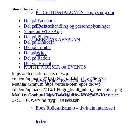
Share this entry
PERSONDATALOVEN – oplysning om
Del på Facebook
Epos’ behandling og personoplysninger
Del på Twitter
Share on WhatsApp
Del på Pinterest
BEREDSKABSPLAN
Del på LinkedIn
Del på Tumblr
Del på Vk
Arkiv
Del på Reddit
Del via E-mail
KORTE KURSER og EVENTS
https://efterskolen-epos.dk/wp-
content/uploads/2014/03/leap-of-faith.jpg
406
578
Besøg Epos! Events du kan deltage i
Mathias Granum
https://efterskolen-epos.dk/wp-
content/uploads/2014/10/logo_hvidt_uden_efterskole2.png
Epos-uge. For dig der overvejer at blive elev
Mathias Granum
2014-03-30 11:20:45
2025-05-20
07:53:10
Overvind frygt i fællesskab
Epos Rollespilscamp – dyrk din interesse i
ferien