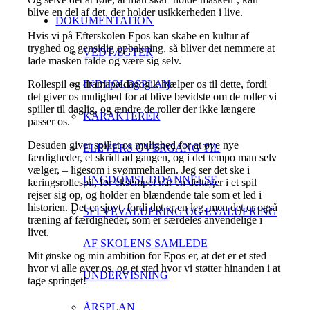
blive en del af det, der holder usikkerheden i live.
DOKUMENTATION
Hvis vi på Efterskolen Epos kan skabe en kultur af
tryghed og gensidig opbakning, så bliver det nemmere at
VEDTÆGTER
lade masken falde og være sig selv.
Rollespil og dramapædagogik hjælper os til dette, fordi
INDHOLDSPLAN
det giver os mulighed for at blive bevidste om de roller vi
spiller til daglig, og ændre de roller der ikke længere
KARAKTERER
passer os.
Desuden giver spillet os mulighed for at øve nye
ELEVERS OVERGANG TIL
færdigheder, et skridt ad gangen, og i det tempo man selv
vælger, – ligesom i svømmehallen. Jeg ser det ske i
UNGDOMSUDDANNELSE
læringsrollespil, for eksempel når en deltager i et spil
rejser sig op, og holder en blændende tale som et led i
historien. Det er sjovt, fordi det er en leg, men det er også
SELVEVALUERING OG EVALUERING
træning af færdigheder, som er særdeles anvendelige i
livet.
AF SKOLENS SAMLEDE
Mit ønske og min ambition for Epos er, at det er et sted
hvor vi alle øver os, og et sted hvor vi støtter hinanden i at
UNDERVISNING
tage springet!
ÅRSPLAN