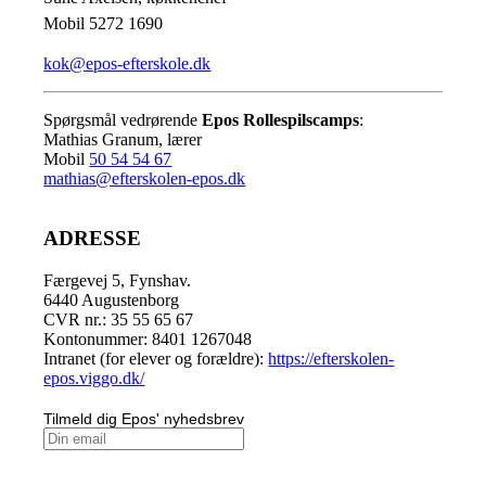
Mobil 5272 1690
kok@epos-efterskole.dk
Spørgsmål vedrørende
Epos Rollespilscamps
:
Mathias Granum, lærer
Mobil
50 54 54 67
mathias@efterskolen-epos.dk
ADRESSE
Færgevej 5, Fynshav.
6440 Augustenborg
CVR nr.: 35 55 65 67
Kontonummer: 8401 1267048
Intranet (for elever og forældre):
https://efterskolen-
epos.viggo.dk/
Tilmeld dig Epos' nyhedsbrev