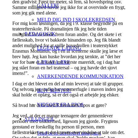
den gradvist: Først tre meter, så fem, så hovedspring osv.
GALLERI
Samme mulighed havde jeg ikke for at overvinde en frygt,
som jeg gik med alene.
MELD DIG IND I SKOLEKREDSEN
For mig kom løsningen, da jeg i 9. klasse begyndte på en
teaterefterskole. På dramalinjen fik jeg hele tiden
PÆDAGOGIK
mulighed for at træde frem foran andre. Og det skete i et
fællesskab, hvor vi bakkede hinanden op. Jeg fik blandt
andet mulighed for at spille hovedrollen i teaterstykket
LEGENDE LÆRING
Erasmus Montanus, og i en af scenerne skulle jeg læse et
brev højt. Jeg kan huske hvordan jeg tænkte, at ”det her
var for bare et år siden mit værste mareridt, og i dag har
LÆR AT LÆRE
jeg stået foran en hel teatersal – og jeg havde det sjovt
imens!”.
ANERKENDENDE KOMMUNIKATION
I dag er det blevet en del af min levevej at tale til grupper.
Og selvom jeg stadig har sommerfugle i maven inden jeg
BLIV MESTER!
skal holde et oplæg, så er det også et arbejde jeg elsker.
VIDEOER FRA EPOS
Så hvad har dette med Efterskolen Epos at gøre?
Jeg ved, at der er mange teenagere der gennemlever
STILLINGER
perioder med usikkerhed, ligesom jeg gjorde. Frygtens
genstand er forskellig fra person til person, men
fællestrækket er, at det kræver overvindelse at tale om det.
Send os en uopfordret ansøgning
Og selve det at føle, at man skal ’holde masken’, kan