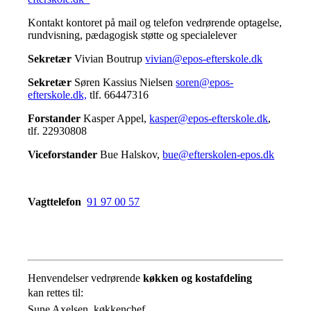
Kontakt kontoret på mail og telefon vedrørende optagelse,
rundvisning, pædagogisk støtte og specialelever
Sekretær
Vivian Boutrup
vivian@epos-efterskole.dk
Sekretær
Søren Kassius Nielsen
soren@epos-
efterskole.dk,
tlf. 66447316
Forstander
Kasper Appel,
kasper@epos-efterskole.dk
,
tlf. 22930808
Viceforstander
Bue Halskov,
bue@efterskolen-epos.dk
Vagttelefon
91 97 00 57
Henvendelser vedrørende
køkken og kostafdeling
kan rettes til:
Sune Axelsen, køkkenchef