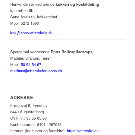
Henvendelser vedrørende
køkken og kostafdeling
kan rettes til:
Sune Axelsen, køkkenchef
Mobil 5272 1690
kok@epos-efterskole.dk
Spørgsmål vedrørende
Epos Rollespilscamps
:
Mathias Granum, lærer
Mobil
50 54 54 67
mathias@efterskolen-epos.dk
ADRESSE
Færgevej 5, Fynshav.
6440 Augustenborg
CVR nr.: 35 55 65 67
Kontonummer: 8401 1267048
Intranet (for elever og forældre):
https://efterskolen-