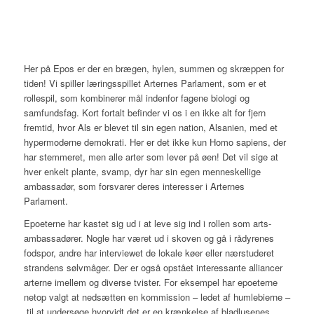
Her på Epos er der en brægen, hylen, summen og skræppen for
tiden! Vi spiller læringsspillet Arternes Parlament, som er et
rollespil, som kombinerer mål indenfor fagene biologi og
samfundsfag. Kort fortalt befinder vi os i en ikke alt for fjern
fremtid, hvor Als er blevet til sin egen nation, Alsanien, med et
hypermoderne demokrati. Her er det ikke kun
Homo sapiens
, der
har stemmeret, men alle arter som lever på øen! Det vil sige at
hver enkelt plante, svamp, dyr har sin egen menneskellige
ambassadør, som forsvarer deres interesser i Arternes
Parlament.
Epoeterne har kastet sig ud i at leve sig ind i rollen som arts-
ambassadører. Nogle har været ud i skoven og gå i rådyrenes
fodspor, andre har interviewet de lokale køer eller nærstuderet
strandens sølvmåger. Der er også opstået interessante alliancer
arterne imellem og diverse tvister. For eksempel har epoeterne
netop valgt at nedsætten en kommission – ledet af humlebierne –
til at undersøge hvorvidt det er en krænkelse af bladlusenes