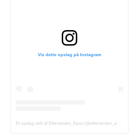
Vis dette opslag på Instagram
Et opslag delt af Efterskolen_Epos (@efterskolen_epos)
den
2