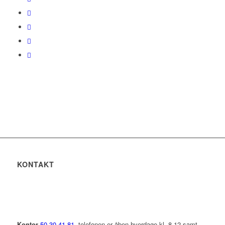
KONTAKT
Kontor
50 30 41 81
, telefonen er åben hverdage kl. 8-12 samt