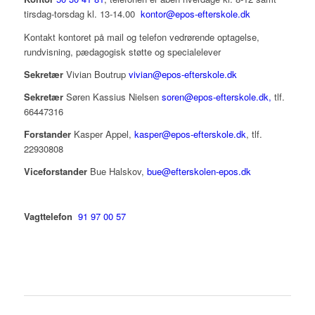
tirsdag-torsdag kl. 13-14.00
kontor@epos-efterskole.dk
Kontakt kontoret på mail og telefon vedrørende optagelse,
rundvisning, pædagogisk støtte og specialelever
Sekretær
Vivian Boutrup
vivian@epos-efterskole.dk
Sekretær
Søren Kassius Nielsen
soren@epos-efterskole.dk,
tlf.
66447316
Forstander
Kasper Appel,
kasper@epos-efterskole.dk
, tlf.
22930808
Viceforstander
Bue Halskov,
bue@efterskolen-epos.dk
Vagttelefon
91 97 00 57